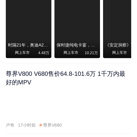
时隔21年，奥迪A2强势归来！
保时捷纯电卡宴，跑赛道！比超级跑车性能还强，动力、刹车竟然没有热衰减
网上车市
网上车市
网上车市
4.48万
10.21万
尊界V800 V680售价64.8-101.6万 1千万内最
好的MPV
卢奇
17小时前
#
尊界V680