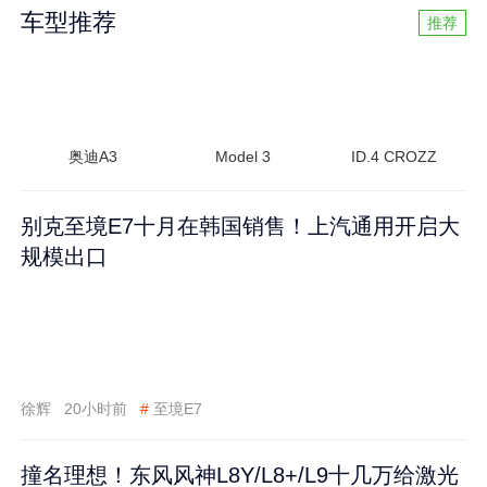
车型推荐
推荐
奥迪A3
Model 3
ID.4 CROZZ
别克至境E7十月在韩国销售！上汽通用开启大
规模出口
徐辉
20小时前
#
至境E7
撞名理想！东风风神L8Y/L8+/L9十几万给激光