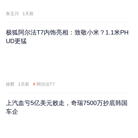
跌60%
朱玉川
1天前
极狐阿尔法T7内饰亮相：致敬小米？1.1米PH
UD更猛
徐辉
1天前
#
阿尔法T7
上汽血亏5亿美元败走，奇瑞7500万抄底韩国
车企