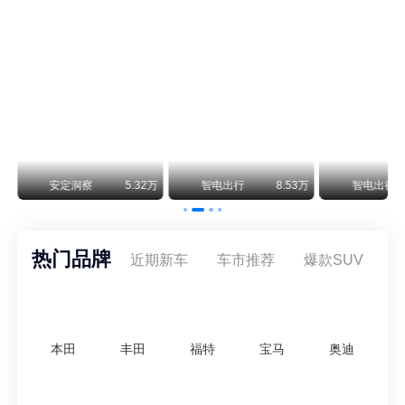
通用CEO缺席签约 3年未踏足中国 释放反常信号
8月5日，上汽集团与通用汽车在上海完成上汽通用合资协议续约，合作周期一次性延长20年至2047年，这场关乎中美汽车标杆合资企业未来二十年走向的重磅签约仪式，备受全行业瞩目。
万
安定洞察
5.32万
智电出行
8.53万
智电出行
热门品牌
近期新车
车市推荐
爆款SUV
本田
丰田
福特
宝马
奥迪