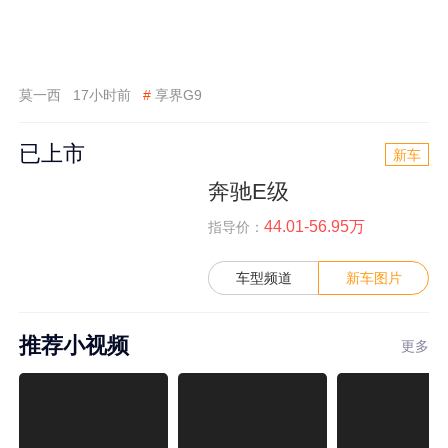
莫一西
17小时前
#
享界G9
已上市
新车
奔驰E级
44.01-56.95万
指导价：
车型频道
新车图片
推荐小视频
更多