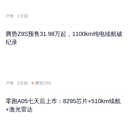
卢奇
1天前
腾势Z9S预售31.98万起，1100km纯电续航破
纪录
卢奇
2天前
#
腾势Z9S
零跑A05七天后上市：8295芯片+510km续航
+激光雷达