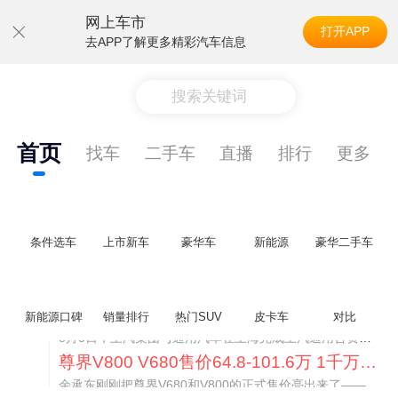
网上车市
打开APP
去APP了解更多精彩汽车信息
搜索关键词
首页
找车
二手车
直播
排行
更多
条件选车
上市新车
豪华车
新能源
豪华二手车
通用CEO缺席签约 3年未踏足中国 释放反常信号
新能源口碑
销量排行
热门SUV
皮卡车
对比
8月5日，上汽集团与通用汽车在上海完成上汽通用合资协议续约，合作周期一次性延长20年至2047年，这场关乎中美汽车标杆合资企业未来二十年走向的重磅签约仪式，备受全行业瞩目。
尊界V800 V680售价64.8-101.6万 1千万内最好的MPV
余承东刚刚把尊界V680和V800的正式售价亮出来了——64.8万起和76.6万起。对比预售时65-90万和80-120万的区间，起售价都往下调了一截，这个信号很明确：尊界想在百万级MPV市场尽快站稳脚跟。