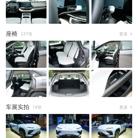
座椅
137张
更多
车展实拍
74张
更多