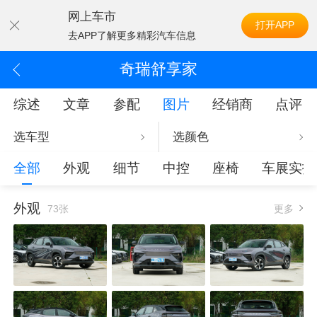
网上车市
打开APP
去APP了解更多精彩汽车信息
奇瑞舒享家
综述
文章
参配
图片
经销商
点评
选车型
选颜色
全部
外观
细节
中控
座椅
车展实拍
外观
73张
更多