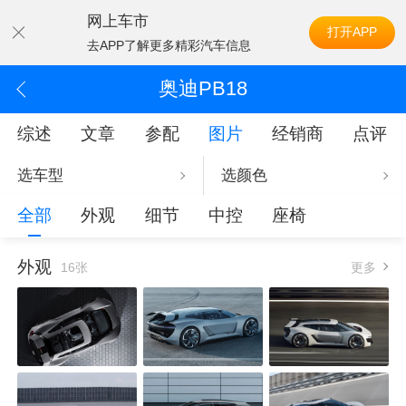
网上车市
打开APP
去APP了解更多精彩汽车信息
奥迪PB18
综述
文章
参配
图片
经销商
点评
选车型
选颜色
全部
外观
细节
中控
座椅
外观
16张
更多