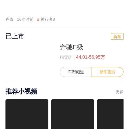
卢奇
16小时前
#
神行者8
已上市
新车
奔驰E级
44.01-56.95万
指导价：
车型频道
新车图片
推荐小视频
更多