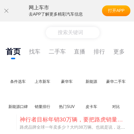
网上车市
打开APP
去APP了解更多精彩汽车信息
搜索关键词
首页
找车
二手车
直播
排行
更多
条件选车
上市新车
豪华车
新能源
豪华二手车
新能源口碑
销量排行
热门SUV
皮卡车
对比
神行者目标年销30万辆，要把路虎销量翻倍
路虎品牌全球一年卖多少？大约38万辆。也就是说，这个刚复活的新能源品牌，目标是干到路虎全球销量的八成。如果真能跑到30万辆，两者加起来就是68万辆——比现在路虎单独的数字，翻了接近一倍！说“再造一个路虎”，真不夸张。