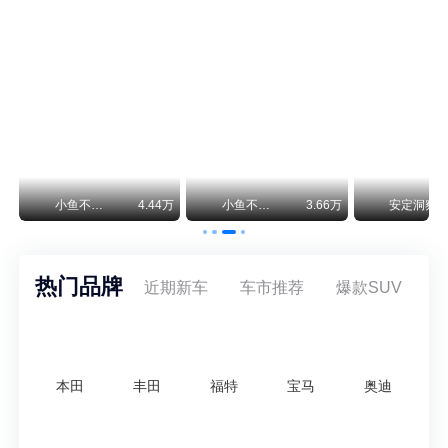
保时捷CEO证实：纯电718将复活！因为奥迪需要
保时捷新任CEO迈克尔·莱特斯最近接受德国《法兰克福汇报》采访，直接给纯电718项目吃了颗定心丸。之前外界传得沸沸扬扬，说这个项目可能推迟甚至取消，现在CEO亲自出面澄清：“关于电动718，我们已经得出结论，将会打造这款车型，因为这是经济上的最佳解决方案，也会是一款非常出色的汽车。”
神行者目标年销30万辆，要把路虎销量翻倍
路虎品牌全球一年卖多少？大约38万辆。也就是说，这个刚复活的新能源品牌，目标是干到路虎全球销量的八成。如果真能跑到30万辆，两者加起来就是68万辆——比现在路虎单独的数字，翻了接近一倍！说“再造一个路虎”，真不夸张。
万
小鱼不刹车
4.44万
小鱼不刹车
3.66万
安定洞察
热门品牌
近期新车
车市推荐
爆款SUV
本田
丰田
福特
宝马
奥迪