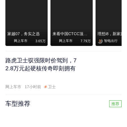
家越07，务实之选
来看中国CTCC顶级赛事艾瑞泽8 pro赛车如何脱颖而出
网上车市
网上车市
智电出行
3.65万
7.79万
路虎卫士驭强限时价驾到，7
2.8万元起硬核传奇即刻拥有
网上车市
17小时前
#
卫士
车型推荐
推荐