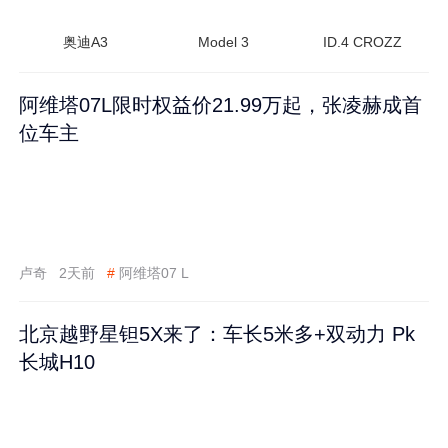
奥迪A3
Model 3
ID.4 CROZZ
阿维塔07L限时权益价21.99万起，张凌赫成首
位车主
卢奇
2天前
#
阿维塔07 L
北京越野星钽5X来了：车长5米多+双动力 Pk
长城H10