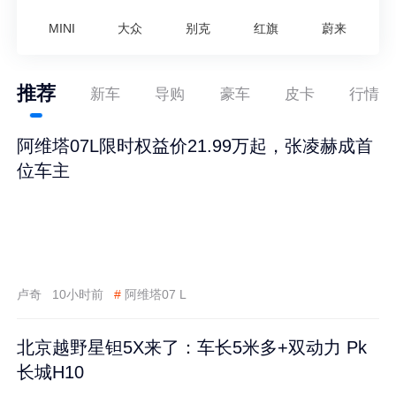
MINI
大众
别克
红旗
蔚来
推荐
新车
导购
豪车
皮卡
行情
阿维塔07L限时权益价21.99万起，张凌赫成首
位车主
卢奇
10小时前
#
阿维塔07 L
北京越野星钽5X来了：车长5米多+双动力 Pk
长城H10