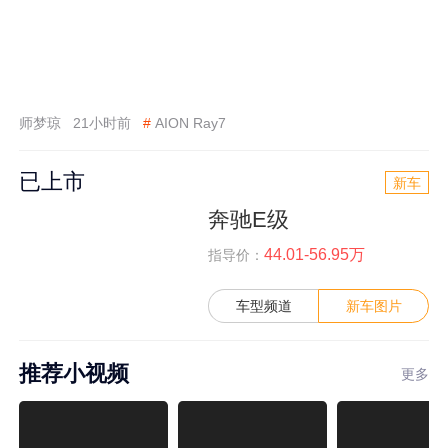
师梦琼
21小时前
#
AION Ray7
已上市
新车
奔驰E级
44.01-56.95万
指导价：
车型频道
新车图片
推荐小视频
更多