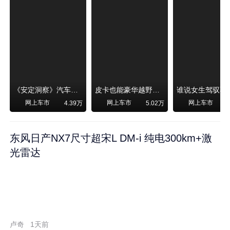
《安定洞察》汽车烧不烧油，和石油安全无关！
皮卡也能豪华越野！纵横F700上市，限时卖29.99万起
网上车市
网上车市
网上车市
4.39万
5.02万
东风日产NX7尺寸超宋L DM-i 纯电300km+激
光雷达
卢奇
1天前