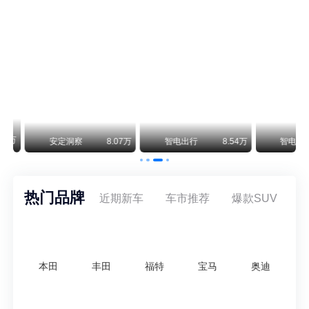
保时捷CEO证实：纯电718将复活！因为奥迪需要
保时捷新任CEO迈克尔·莱特斯最近接受德国《法兰克福汇报》采访，直接给纯电718项目吃了颗定心丸。之前外界传得沸沸扬扬，说这个项目可能推迟甚至取消，现在CEO亲自出面澄清：“关于电动718，我们已经得出结论，将会打造这款车型，因为这是经济上的最佳解决方案，也会是一款非常出色的汽车。”
阿维塔07L限时权益价21.99万起，张凌赫成首位车主
阿维塔07L今晚在杭州正式上市，全球品牌代言人张凌赫现场提车，成为这台车的第一位主人。三个版本：Elite纯电版22.99万，Max+后驱纯电版24.99万，Ultra三电机四驱版27.99万。
万
安定洞察
8.07万
智电出行
8.54万
智电出行
热门品牌
近期新车
车市推荐
爆款SUV
本田
丰田
福特
宝马
奥迪