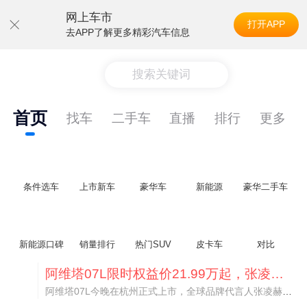
网上车市
打开APP
去APP了解更多精彩汽车信息
搜索关键词
首页
找车
二手车
直播
排行
更多
条件选车
上市新车
豪华车
新能源
豪华二手车
新能源口碑
销量排行
热门SUV
皮卡车
对比
阿维塔07L限时权益价21.99万起，张凌赫成首位车主
阿维塔07L今晚在杭州正式上市，全球品牌代言人张凌赫现场提车，成为这台车的第一位主人。三个版本：Elite纯电版22.99万，Max+后驱纯电版24.99万，Ultra三电机四驱版27.99万。