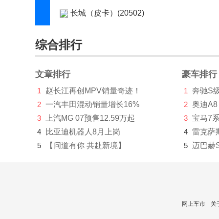
长城（皮卡）(20502)
长江汽车(4)
综合排行
昶洧(1)
车驰汽车(4)
文章排行
豪车排行
1
赵长江再创MPV销量奇迹！
1
奔驰S
成功(210)
2
一汽丰田混动销量增长16%
2
奥迪A8
橙仕(1)
3
上汽MG 07预售12.59万起
3
宝马7
创维汽车(1219)
4
比亚迪机器人8月上岗
4
雷克萨
5
【问道有你 共赴新境】
5
迈巴赫
刺猬汽车(1)
Cupra(8)
D
网上车市
关
大乘汽车(277)