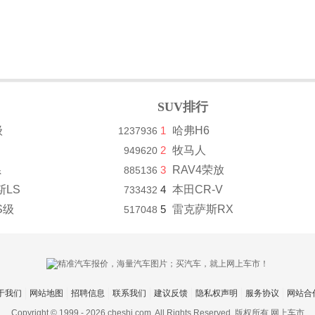
SUV排行
级
1
哈弗H6
1237936
2
牧马人
949620
系
3
RAV4荣放
885136
斯LS
4
本田CR-V
733432
S级
5
雷克萨斯RX
517048
于我们
网站地图
招聘信息
联系我们
建议反馈
隐私权声明
服务协议
网站合
Copyright © 1999 -
2026 cheshi.com. All Rights Reserved. 版权所有 网上车市