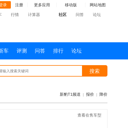
登录
注册
更多应用
移动版
网站地图
车
行情
计算器
社区
问答
论坛
新车
评测
问答
排行
论坛
搜索
新豹T1频道
报价
降价
|
|
查看在售车型