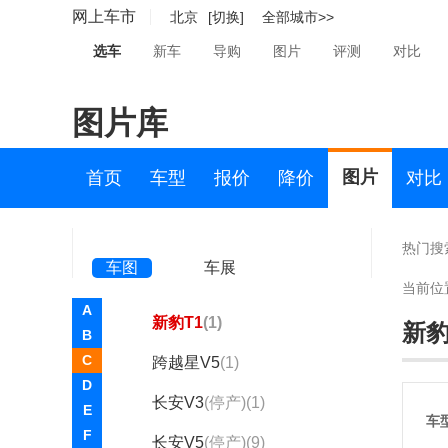
博速(2085)
网上车市
北京
[切换]
全部城市>>
BRP(1)
选车
新车
导购
图片
评测
对比
布加迪(768)
图片库
C
曹操汽车(101)
图片
首页
车型
报价
降价
对比
长安凯程(3712)
长安跨越(19)
热门搜
车图
车展
长安跨越
当前位
A
新豹T1
(1)
新豹
B
C
跨越星V5
(1)
D
长安V3
(停产)(1)
E
车
F
长安V5
(停产)(9)