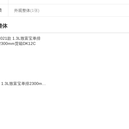
类
外观整体
(1张)
整体
2021款 1.3L致富宝单排2300mm货箱DK12C