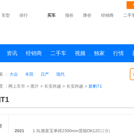
车型
排行
买车
报价
降价
经销商
二手
资讯
经销商
二手车
视频
独家
行情
索 ：
大众
丰田
日产
现代
置 ：
网上车市
>
图片
>
长安跨越
>
长安跨越
>
新豹T1
T1
型
2021
1.3L致富宝单排2300mm货箱DK12C
(1张)