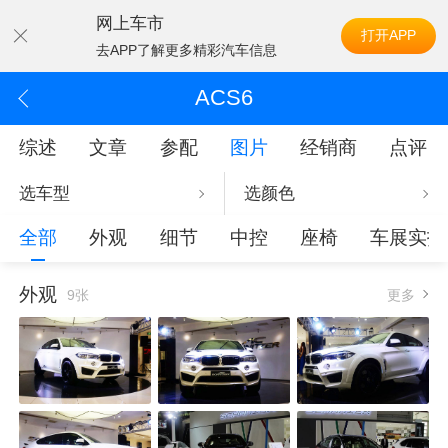
网上车市
打开APP
去APP了解更多精彩汽车信息
ACS6
综述
文章
参配
图片
经销商
点评
选车型
选颜色
全部
外观
细节
中控
座椅
车展实拍
外观
9张
更多