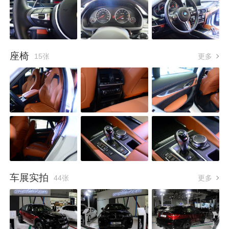
座椅
15张
更多
车展实拍
44张
更多