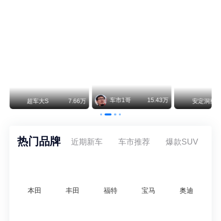
保时捷CEO证实：纯电718将复活！因为奥迪需要
保时捷新任CEO迈克尔·莱特斯最近接受德国《法兰克福汇报》采访，直接给纯电718项目吃了颗定心丸。之前外界传得沸沸扬扬，说这个项目可能推迟甚至取消，现在CEO亲自出面澄清：“关于电动718，我们已经得出结论，将会打造这款车型，因为这是经济上的最佳解决方案，也会是一款非常出色的汽车。”
阿维塔07L限时权益价21.99万起，张凌赫成首位车主
阿维塔07L今晚在杭州正式上市，全球品牌代言人张凌赫现场提车，成为这台车的第一位主人。三个版本：Elite纯电版22.99万，Max+后驱纯电版24.99万，Ultra三电机四驱版27.99万。
43万
安定洞察
8.07万
智电出行
8.54万
智电出行
热门品牌
近期新车
车市推荐
爆款SUV
本田
丰田
福特
宝马
奥迪