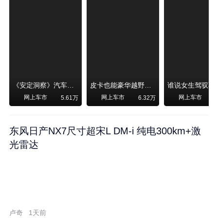
《安定洞察》汽车烧不烧油，和石油安全无关！
皮卡也能豪华越野！纵横F700上市，限时卖29.99万起
网上车市
网上车市
网上车市
5.61万
6.32万
东风日产NX7尺寸超宋L DM-i 纯电300km+激
光雷达
卢奇
1天前