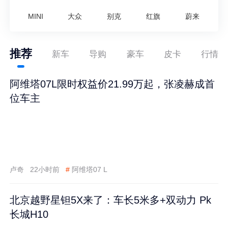
MINI
大众
别克
红旗
蔚来
推荐
新车
导购
豪车
皮卡
行情
阿维塔07L限时权益价21.99万起，张凌赫成首
位车主
卢奇
22小时前
#
阿维塔07 L
北京越野星钽5X来了：车长5米多+双动力 Pk
长城H10