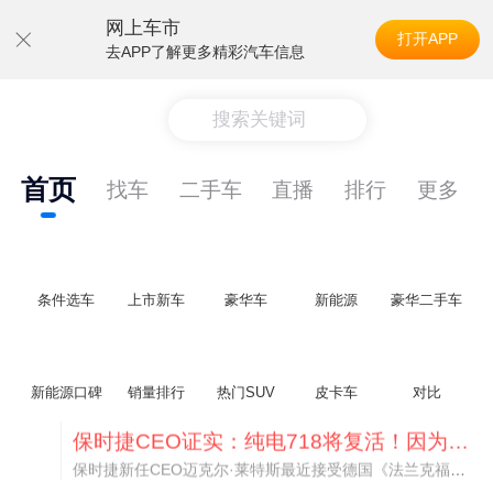
网上车市
打开APP
去APP了解更多精彩汽车信息
搜索关键词
首页
找车
二手车
直播
排行
更多
条件选车
上市新车
豪华车
新能源
豪华二手车
新能源口碑
销量排行
热门SUV
皮卡车
对比
阿维塔07L限时权益价21.99万起，张凌赫成首位车主
阿维塔07L今晚在杭州正式上市，全球品牌代言人张凌赫现场提车，成为这台车的第一位主人。三个版本：Elite纯电版22.99万，Max+后驱纯电版24.99万，Ultra三电机四驱版27.99万。