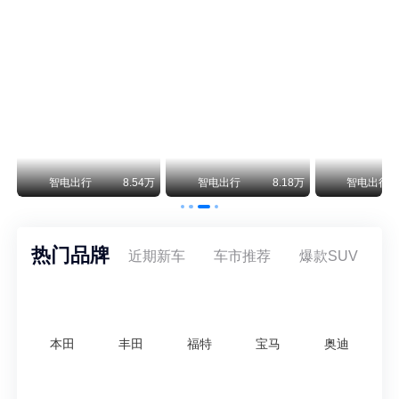
阿斯顿·马丁退出北京市场 三家门店全部关闭
曾在北京坐拥多家授权网点、稳居华北超豪华汽车市场重要一席的阿斯顿·马丁，如今彻底走完了在北京新车零售的全部征程。
不要伤了余承东的心！不内卷价格的华为，弥足珍贵！
纵观鸿蒙智行一路走来的发展路径，很难得地走出了一条和当下车市截然不同的道路：不靠降价走量、不参与低端价格厮杀，始终以技术迭代、架构创新、智能化体验升级、整车品质突破作为核心驱动力，稳步实现产品价值向上、品牌价格带稳步攀升。
万
智电出行
8.54万
智电出行
8.18万
智电出行
热门品牌
近期新车
车市推荐
爆款SUV
本田
丰田
福特
宝马
奥迪