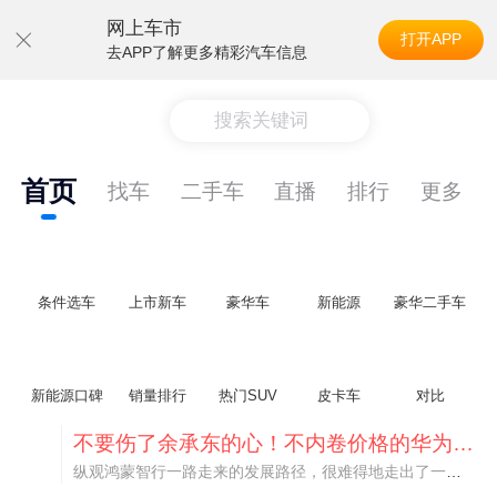
网上车市
打开APP
去APP了解更多精彩汽车信息
搜索关键词
首页
找车
二手车
直播
排行
更多
条件选车
上市新车
豪华车
新能源
豪华二手车
新能源口碑
销量排行
热门SUV
皮卡车
对比
不要伤了余承东的心！不内卷价格的华为，弥足珍贵！
纵观鸿蒙智行一路走来的发展路径，很难得地走出了一条和当下车市截然不同的道路：不靠降价走量、不参与低端价格厮杀，始终以技术迭代、架构创新、智能化体验升级、整车品质突破作为核心驱动力，稳步实现产品价值向上、品牌价格带稳步攀升。