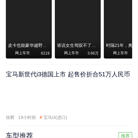
皮卡也能豪华越野！纵横F700上市，限时卖29.99万起
谁说女生驾驭不了大SUV？看我开问界M6驰骋坝上草原！
网上车市
网上车市
网上车市
6219
3.66万
宝马新世代i3德国上市 起售价折合51万人民币
徐辉
19小时前
#
宝马i3(进口)
车型推荐
推荐