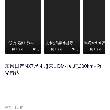
《安定洞察》汽车烧不烧油，和石油安全无关！
皮卡也能豪华越野！纵横F700上市，限时卖29.99万起
网上车市
网上车市
网上车市
5.61万
6.32万
东风日产NX7尺寸超宋L DM-i 纯电300km+激
光雷达
卢奇
1天前