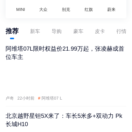
MINI
大众
别克
红旗
蔚来
推荐
新车
导购
豪车
皮卡
行情
阿维塔07L限时权益价21.99万起，张凌赫成首
位车主
卢奇
22小时前
#
阿维塔07 L
北京越野星钽5X来了：车长5米多+双动力 Pk
长城H10