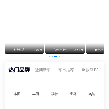
保时捷CEO证实：纯电718将复活！因为奥迪需要
保时捷新任CEO迈克尔·莱特斯最近接受德国《法兰克福汇报》采访，直接给纯电718项目吃了颗定心丸。之前外界传得沸沸扬扬，说这个项目可能推迟甚至取消，现在CEO亲自出面澄清：“关于电动718，我们已经得出结论，将会打造这款车型，因为这是经济上的最佳解决方案，也会是一款非常出色的汽车。”
阿维塔07L限时权益价21.99万起，张凌赫成首位车主
阿维塔07L今晚在杭州正式上市，全球品牌代言人张凌赫现场提车，成为这台车的第一位主人。三个版本：Elite纯电版22.99万，Max+后驱纯电版24.99万，Ultra三电机四驱版27.99万。
万
安定洞察
8.07万
智电出行
8.54万
智电出行
热门品牌
近期新车
车市推荐
爆款SUV
本田
丰田
福特
宝马
奥迪