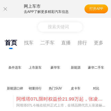
网上车市
打开APP
去APP了解更多精彩汽车信息
搜索关键词
首页
找车
二手车
直播
排行
更多
条件选车
上市新车
豪华车
新能源
豪华二手车
新能源口碑
销量排行
热门SUV
皮卡车
对比
阿维塔07L限时权益价21.99万起，张凌赫成首位车主
阿维塔07L今晚在杭州正式上市，全球品牌代言人张凌赫现场提车，成为这台车的第一位主人。三个版本：Elite纯电版22.99万，Max+后驱纯电版24.99万，Ultra三电机四驱版27.99万。