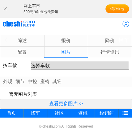
网上车市
领取红包
500元加油红包免费领
换车
综述
报价
降价
配置
图片
行情资讯
按车款
外观
细节
中控
座椅
其它
暂无图片列表
查看更多图片>>
首页
找车
社区
资讯
经销商
© cheshi.com All Rights Reserved