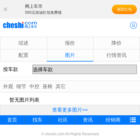
网上车市
领取红包
500元加油红包免费领
换车
综述
报价
降价
配置
图片
行情资讯
按车款
外观
细节
中控
座椅
其它
暂无图片列表
查看更多图片>>
首页
找车
社区
资讯
经销商
© cheshi.com All Rights Reserved