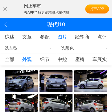
网上车市
打开APP
去APP了解更多精彩汽车信息
现代i10
综述
文章
参配
图片
经销商
点评
选车型
选颜色
全部
外观
细节
中控
座椅
车展实拍