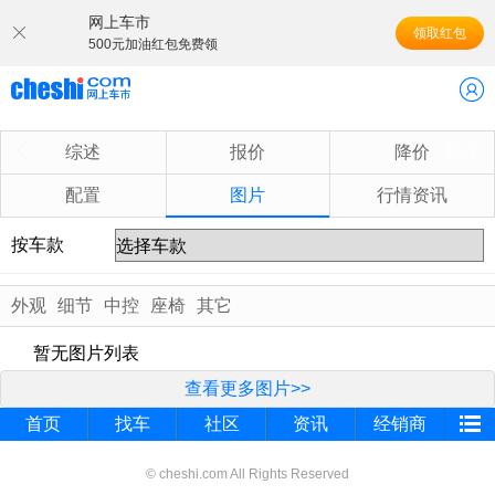
网上车市
领取红包
500元加油红包免费领
换车
综述
报价
降价
配置
图片
行情资讯
按车款
外观
细节
中控
座椅
其它
暂无图片列表
查看更多图片>>
首页
找车
社区
资讯
经销商
© cheshi.com All Rights Reserved