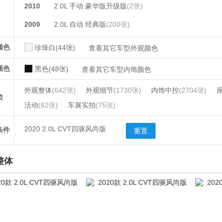
2010
2.0L 手动 豪华版升级版
(2张)
2009
2.0L 自动 经典版
(200张)
颜色
珍珠白(44张)
查看其它车型外观颜色
颜色
黑色(48张)
查看其它车型内饰颜色
外观整体
(642张)
外观细节
(1730张)
内饰中控
(2704张)
类
活动
(62张)
车展实拍
(75张)
2020 2.0L CVT四驱风尚版
条件
重置
整体