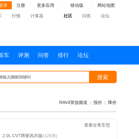
登录
注册
更多应用
移动版
网站地图
车
行情
计算器
社区
问答
论坛
新车
评测
问答
排行
论坛
搜索
请输入搜索关键词
RAV4荣放频道
报价
降价
|
|
查看在售车型
2.0L CVT两驱风尚版
(126张)