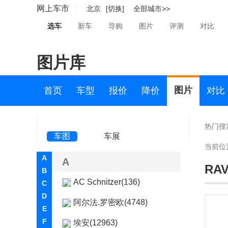
网上车市
北京
[切换]
全部城市>>
选车
新车
导购
图片
评测
对比
图片库
图片
首页
车型
报价
降价
对比
热门搜
车图
车展
当前位
A
A
RA
B
AC Schnitzer(136)
C
D
阿尔法.罗密欧(4748)
E
F
埃安(12963)