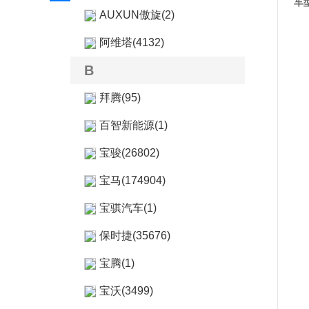
车
AUXUN傲旋(2)
阿维塔(4132)
B
拜腾(95)
百智新能源(1)
宝骏(26802)
宝马(174904)
宝骐汽车(1)
保时捷(35676)
宝腾(1)
宝沃(3499)