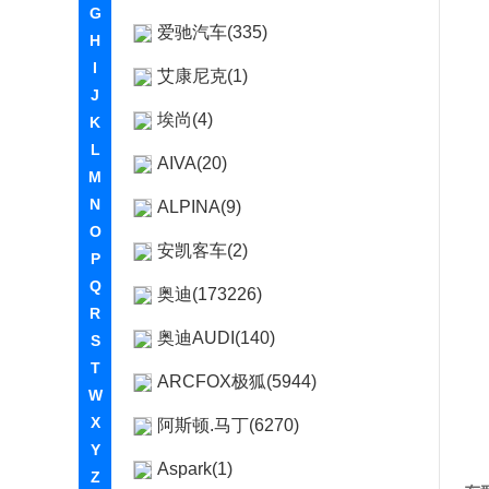
G
爱驰汽车(335)
H
I
艾康尼克(1)
J
埃尚(4)
K
L
AIVA(20)
M
N
ALPINA(9)
O
安凯客车(2)
P
Q
奥迪(173226)
R
奥迪AUDI(140)
S
T
ARCFOX极狐(5944)
W
X
阿斯顿.马丁(6270)
Y
Aspark(1)
Z