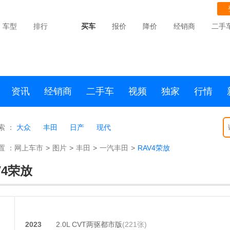
车型
排行
买车
报价
降价
经销商
二手
资讯
经销商
二手车
视频
独家
行情
索 ：
大众
丰田
日产
现代
置 ：
网上车市
>
图片
>
丰田
>
一汽丰田
>
RAV4荣放
V4荣放
2023
2.0L CVT两驱都市版
(221张)