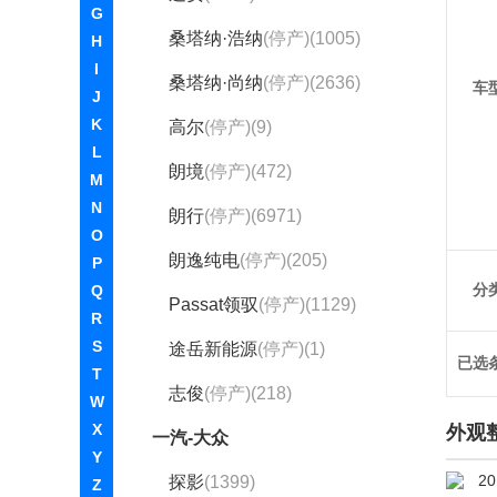
G
桑塔纳·浩纳
(停产)(1005)
H
I
桑塔纳·尚纳
(停产)(2636)
车
J
K
高尔
(停产)(9)
L
朗境
(停产)(472)
M
N
朗行
(停产)(6971)
O
朗逸纯电
(停产)(205)
P
分
Q
Passat领驭
(停产)(1129)
R
S
途岳新能源
(停产)(1)
已选
T
志俊
(停产)(218)
W
X
外观
一汽-大众
Y
探影
(1399)
Z