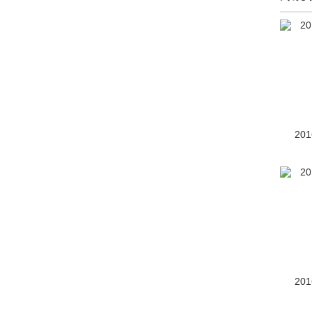
探岳L
(2)
探岳X
(1301)
探岳GTE
(700)
揽巡
(1064)
探岳
(4848)
20
ID.AURA T6
(3)
ID.AURA
(6)
宝来
(停产)(13760)
宝来新能源
(停产)(191)
C-TREK蔚领
(停产)(1126)
20
高尔夫·嘉旅
(停产)(1057)