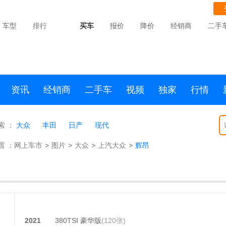
车型
排行
买车
报价
降价
经销商
二手
资讯
经销商
二手车
视频
独家
行情
索 ：
大众
丰田
日产
现代
置 ：
网上车市
>
图片
>
大众
>
上汽大众
>
辉昂
昂
2021
380TSI 豪华版
(120张)