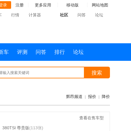
登录
注册
更多应用
移动版
网站地图
车
行情
计算器
社区
问答
论坛
新车
评测
问答
排行
论坛
搜索
辉昂频道
报价
降价
|
|
查看在售车型
380TSI 尊贵版
(113张)