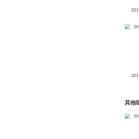
I.D.BUGGY
(1)
20
Jetta
(49)
开迪（进口）
(84)
迈特威
(1745)
Milano
(1)
Nils
(1)
20
Nivus
(1)
Passat
(1253)
其他
POLO(海外)
(152)
Sedric Concept
(6)
sport coupe
(1)