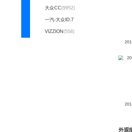
大众CC
(9952)
一汽-大众ID.7
VIZZION
(558)
20
ID.4 CROZZ
(2415)
高尔夫
(14835)
ID.6 CROZZ
(1875)
迈腾
(14646)
迈腾GTE
(435)
揽境
(2270)
20
速腾
(16548)
T-ROC探歌
(3171)
外观