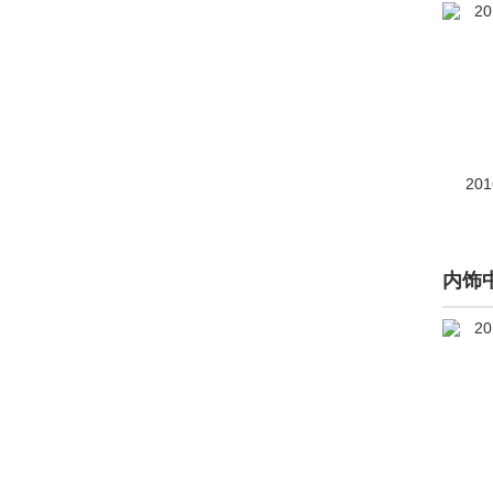
高尔夫新能源
(停产)(205)
捷达
(停产)(9337)
开迪
(停产)(39)
大众(进口)
20
Arteon(进口)
(1077)
途锐
(6474)
途锐新能源
(112)
内饰
蔚揽
(1750)
Amarok
(298)
BlueSport
(1)
C COUPE
(1)